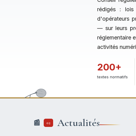
rédigés : loi
d'opérateurs p
— sur leurs pr
réglementaire et
activités numér
200+
textes normatifs
Actualités
02