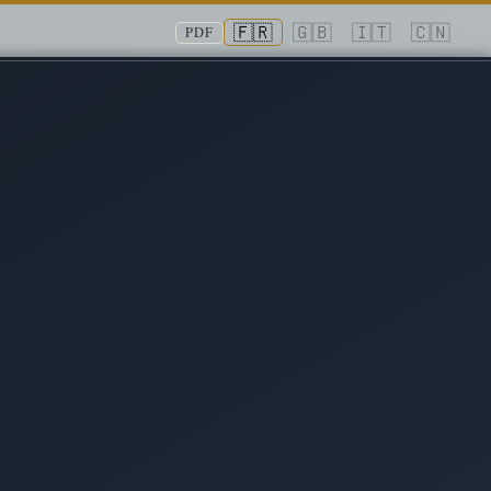
🇫🇷
🇬🇧
🇮🇹
🇨🇳
PDF