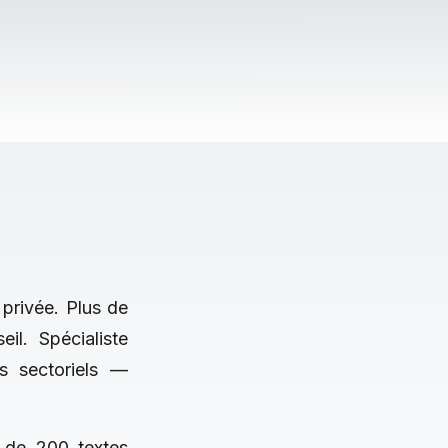
 privée. Plus de
il. Spécialiste
ts sectoriels —
s de 200 textes