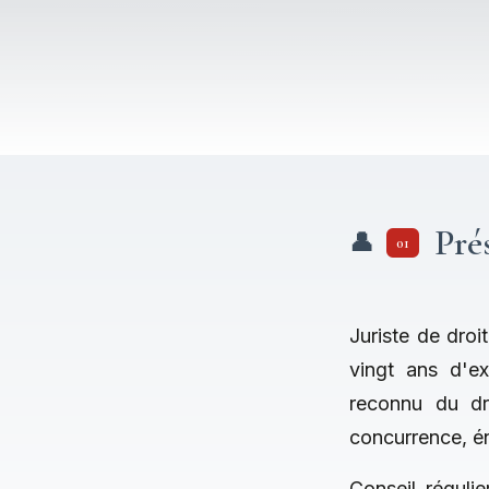
Pré
01
Juriste de droi
vingt ans d'ex
reconnu du dro
concurrence, én
Conseil réguli