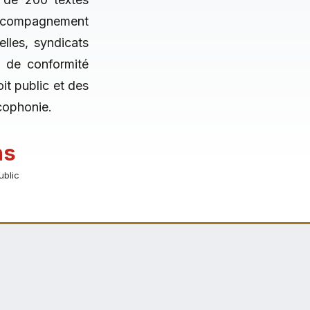
accompagnement
lles, syndicats
 de conformité
it public et des
ncophonie.
ns
ublic